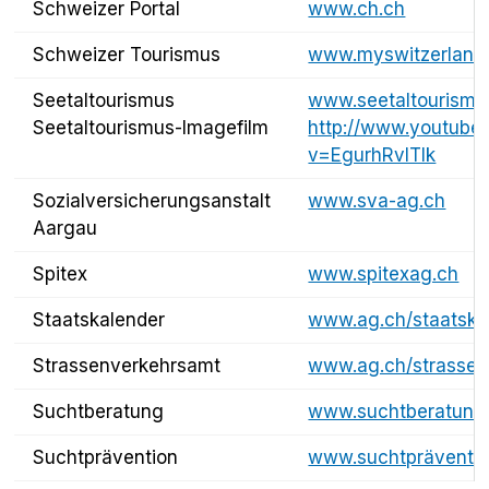
Schweizer Portal
www.ch.ch
Schweizer Tourismus
www.myswitzerland
Seetaltourismus
www.seetaltourismu
Seetaltourismus-Imagefilm
http://www.youtube
v=EgurhRvITlk
Sozialversicherungsanstalt
www.sva-ag.ch
Aargau
Spitex
www.spitexag.ch
Staatskalender
www.ag.ch/staatska
Strassenverkehrsamt
www.ag.ch/strassen
Suchtberatung
www.suchtberatung
Suchtprävention
www.suchtpräventio