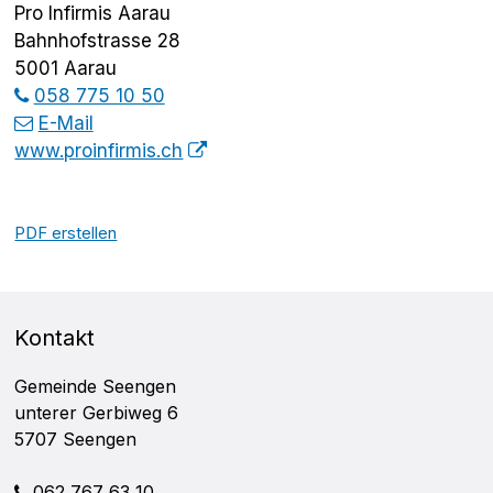
Pro Infirmis Aarau
Bahnhofstrasse 28
5001 Aarau
058 775 10 50
E-Mail
www.proinfirmis.ch
PDF erstellen
FOOTER
Kontakt
Gemeinde Seengen
unterer Gerbiweg 6
5707 Seengen
062 767 63 10