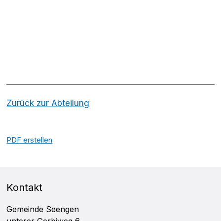
Zurück zur Abteilung
PDF erstellen
FOOTER
Kontakt
Gemeinde Seengen
unterer Gerbiweg 6