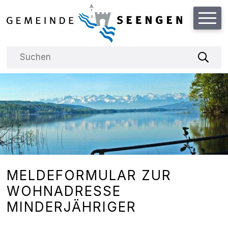
Schnellnavigation
Hauptnavigation
NAVIGIEREN IN DER GEMEINDE
Suchbegriff
Suche
MELDEFORMULAR ZUR
WOHNADRESSE
MINDERJÄHRIGER