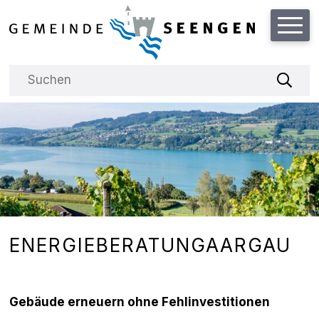
Schnellnavigation
Hauptnavigation
NAVIGIEREN IN DER GEMEINDE
Suchbegriff
Suche
ENERGIEBERATUNGAARGAU
Gebäude erneuern ohne Fehlinvestitionen