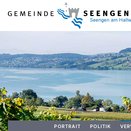
Schnellnavigation
NAVIGIEREN IN DER GEMEINDE
Seengen am Hallwil
Hauptnavigation
PORTRAIT
POLITIK
VE