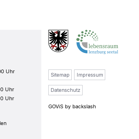
00 Uhr
Sitemap
Impressum
30 Uhr
Datenschutz
30 Uhr
GOViS
by
backslash
len