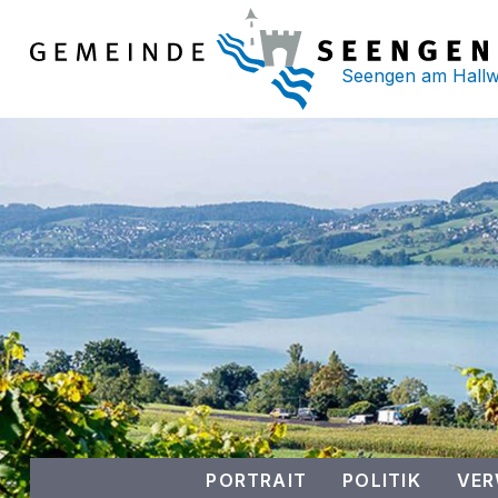
Schnellnavigation
NAVIGIEREN IN DER GEMEINDE
Seengen am Hallwil
Hauptnavigation
PORTRAIT
POLITIK
VE