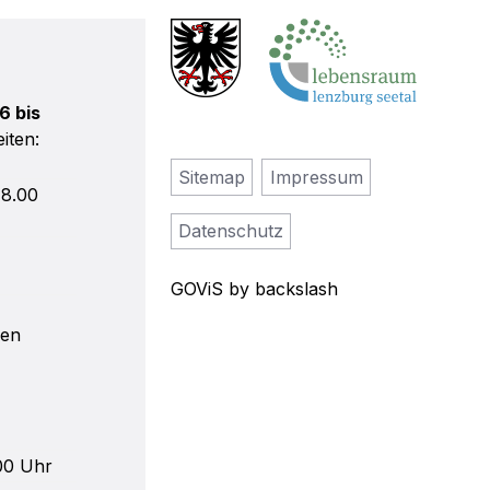
6 bis
eiten
:
Sitemap
Impressum
18.00
Datenschutz
GOViS
by
backslash
len
00 Uhr