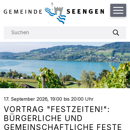
Schnellnavigation
Hauptnavigation
NAVIGIEREN IN DER GEMEINDE
Suchbegriff
Suche
17. September 2026
, 19:00
bis 20:00 Uhr
VORTRAG "FESTZEITEN!":
BÜRGERLICHE UND
GEMEINSCHAFTLICHE FESTE