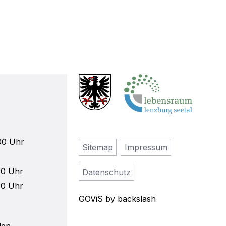
00 Uhr
Sitemap
Impressum
30 Uhr
Datenschutz
30 Uhr
GOViS
by
backslash
len